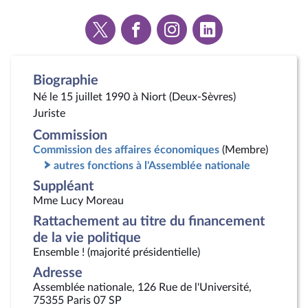
Voir
Voir
Voir
Voir
la
la
la
la
page
page
page
page
Twitter
Facebook
Instagram
Linkedin
Biographie
Né le 15 juillet 1990 à Niort (Deux-Sèvres)
Juriste
Commission
Commission des affaires économiques
(Membre)
autres fonctions à l'Assemblée nationale
Suppléant
Mme Lucy Moreau
Rattachement au titre du financement
de la vie politique
Ensemble ! (majorité présidentielle)
Adresse
Assemblée nationale, 126 Rue de l'Université,
75355 Paris 07 SP