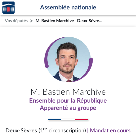
Accèder
Aller au contenu
Aller en bas de la page
Assemblée nationale
à la
page
Vos députés
M. Bastien Marchive - Deux-Sèvres (1re circonscription)
d'accueil
M. Bastien Marchive
Ensemble pour la République
Apparenté au groupe
re
Deux-Sèvres (1
circonscription)
| Mandat en cours