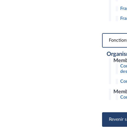
Fr
Fr
Fonction
Organis
Membr
Com
des
Com
Membr
Com
Revenir s