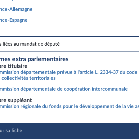
ance-Allemagne
ance-Espagne
s liées au mandat de député
Fonctions liées au mandat de député
mes extra parlementaires
e titulaire
mission départementale prévue à l'article L. 2334-37 du code
 collectivités territoriales
mission départementale de coopération intercommunale
e suppléant
mission régionale du fonds pour le développement de la vie as
ur sa fiche