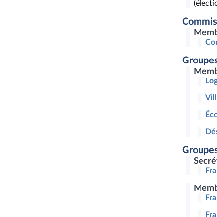
(électi
Commis
Memb
Com
Groupes
Memb
Log
Vil
Éco
Dés
Groupes
Secré
Fra
Memb
Fra
Fr