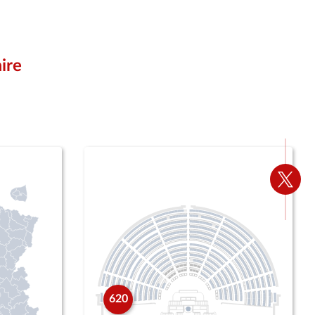
ire
Voir
la
page
Twitte
620