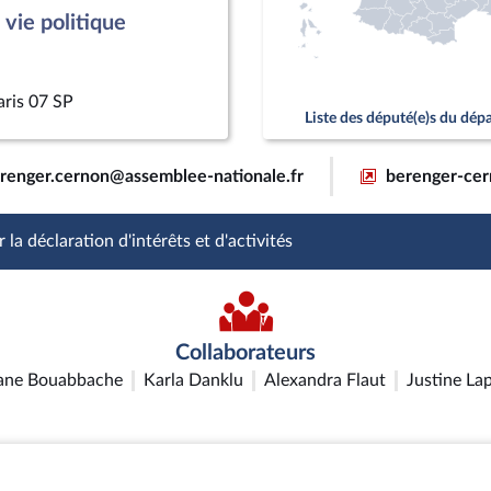
vie politique
aris 07 SP
Liste des député(e)s du dé
renger.cernon@assemblee-nationale.fr
berenger-cer
 la déclaration d'intérêts et d'activités
Collaborateurs
iane Bouabbache
Karla Danklu
Alexandra Flaut
Justine La