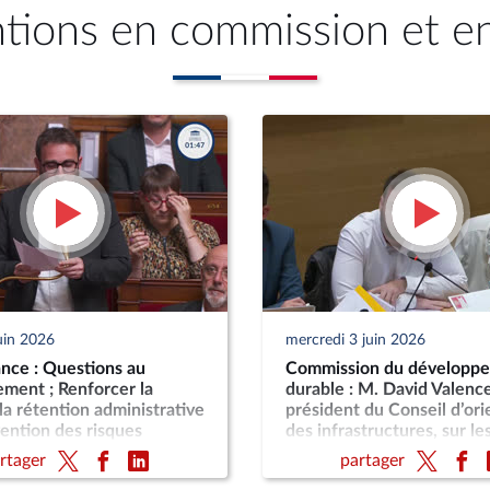
ntions en commission et e
uin 2026
mercredi 3 juin 2026
nce : Questions au
Commission du développ
ment ; Renforcer la
durable : M. David Valence
 la rétention administrative
président du Conseil d’ori
vention des risques
des infrastructures, sur le
t (CMP) ; Pour une Corse
d’infrastructures nouvelle
rtager
partager
 au sein de la République