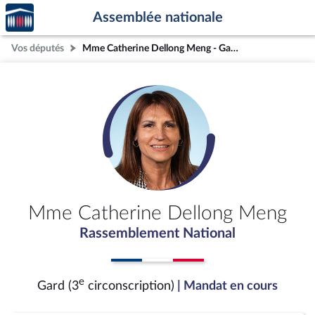
Accèder
Aller au contenu
Aller en bas de la page
Assemblée nationale
à la
page
Vos députés
Mme Catherine Dellong Meng - Gard (3e circonscription)
d'accueil
Mme Catherine Dellong Meng
Rassemblement National
e
Gard (3
circonscription)
| Mandat en cours