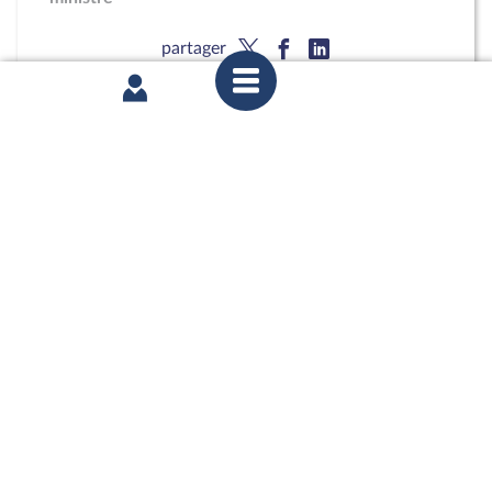
partager
jeudi 2 juillet 2026
Commission des finances : M. Roland Lescure,
ministre, sur l'effet boule de neige de la dette ;
Mise en œuvre des repas à 1 euro pour les
boursiers
partager