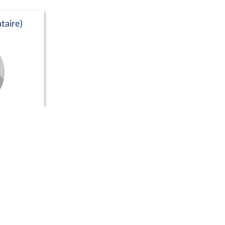
taire)
te