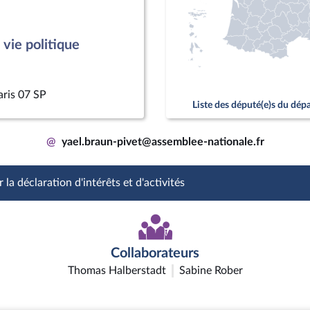
vie politique
aris 07 SP
Liste des député(e)s du dé
@
yael.braun-pivet@assemblee-nationale.fr
 la déclaration d'intérêts et d'activités
Collaborateurs
Thomas Halberstadt
Sabine Rober