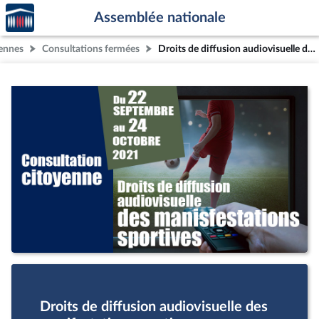
Accèder
Aller au contenu
Aller en bas de la page
Assemblée nationale
à la
page
yennes
Consultations fermées
Droits de diffusion audiovisuelle des manifestations sportives
d'accueil
Droits de diffusion audiovisuelle des