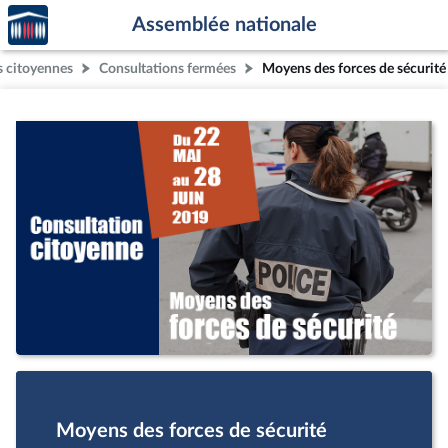
Accèder
Aller au contenu
Aller en bas de la page
Assemblée nationale
à la
page
s citoyennes
Consultations fermées
Moyens des forces de sécurité
d'accueil
Moyens des forces de sécurité