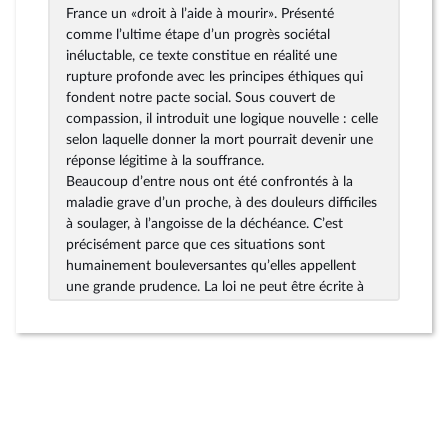
France un «droit à l’aide à mourir». Présenté
comme l’ultime étape d’un progrès sociétal
inéluctable, ce texte constitue en réalité une
rupture profonde avec les principes éthiques qui
fondent notre pacte social. Sous couvert de
compassion, il introduit une logique nouvelle : celle
selon laquelle donner la mort pourrait devenir une
réponse légitime à la souffrance.
Beaucoup d’entre nous ont été confrontés à la
maladie grave d’un proche, à des douleurs difficiles
à soulager, à l’angoisse de la déchéance. C’est
précisément parce que ces situations sont
humainement bouleversantes qu’elles appellent
une grande prudence. La loi ne peut être écrite à
partir de cas limites ou de récits poignants. Elle doit
être élaborée en tenant compte de ses effets
concrets sur l’ensemble de la société, sur les plus
fragiles, et sur la manière dont nous concevons
collectivement la dignité humaine.
Or ce texte repose sur une ambiguïté
fondamentale. Elle prétend encadrer strictement