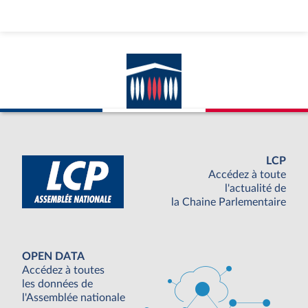
l’aide à mourir, en la réservant à des situations
exceptionnelles. Mais l’expérience des pays qui ont
déjà légalisé l’euthanasie ou le suicide assisté
montre que ces garde-fous initiaux s’érodent
presque toujours. Aux Pays-Bas, en Belgique, au
Canada, les critères se sont progressivement élargis
: d’abord aux maladies non terminales, puis aux
souffrances psychiques, parfois même à des
mineurs ou à des personnes incapables d’exprimer
leur volonté. Ce phénomène n’est pas une dérive
accidentelle : il est inscrit dans la logique même du
LCP
dispositif.
Accédez à toute
Dès lors que l’on reconnaît qu’il existe des vies
l'actualité de
dont il serait légitime d’abréger le cours, comment
la Chaine Parlementaire
refuser ce « droit » à d’autres situations jugées tout
aussi douloureuses ? Une fois le principe admis, la
frontière ne cesse de reculer.
Dans un système de santé sous tension, la
OPEN DATA
légalisation de l’aide à mourir modifiera
Accédez à toutes
inévitablement les pratiques et les mentalités. La
les données de
pression, même implicite, sur les personnes âgées,
l'Assemblée nationale
dépendantes ou handicapées pourrait devenir