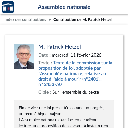
Accèder
Aller au contenu
Aller en bas de la page
Assemblée nationale
à la
page
Index des contributions
Contribution de M. Patrick Hetzel
d'accueil
M. Patrick Hetzel
Date :
mercredi 11 février 2026
Texte :
Texte de la commission sur la
proposition de loi, adoptée par
l'Assemblée nationale, relative au
droit à l'aide à mourir (n°2401).,
n° 2453-A0
Cible :
Sur l'ensemble du texte
Fin de vie : une loi présentée comme un progrès,
un recul éthique majeur
L’Assemblée nationale examine, en deuxième
lecture, une proposition de loi visant à instaurer en