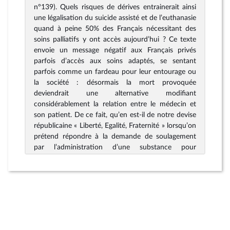
n°139). Quels risques de dérives entrainerait ainsi
une légalisation du suicide assisté et de l’euthanasie
quand à peine 50% des Français nécessitant des
soins palliatifs y ont accès aujourd’hui ? Ce texte
envoie un message négatif aux Français privés
parfois d’accès aux soins adaptés, se sentant
parfois comme un fardeau pour leur entourage ou
la société : désormais la mort provoquée
deviendrait une alternative modifiant
considérablement la relation entre le médecin et
son patient. De ce fait, qu’en est-il de notre devise
républicaine « Liberté, Egalité, Fraternité » lorsqu’on
prétend répondre à la demande de soulagement
par l’administration d’une substance pour
provoquer la mort ? Il nous faut plutôt renforcer,
tout en pérennisant les acquis passés,
l’accompagnement des malades en soins palliatifs.
C’est un préalable éthique hélas rejeté comme tel
par les promoteurs de cette proposition de loi.
Mesure-t-on le risque de sentiment d’abandon des
personnes les plus fragiles, qu’il s’agit d’une rupture