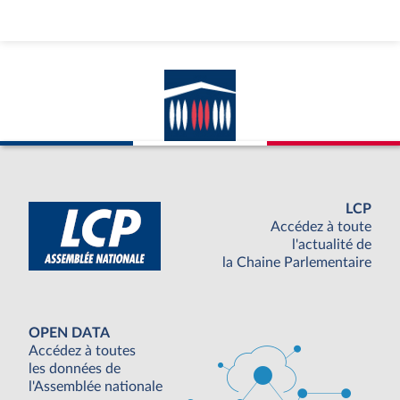
anthropologique ? L’éthique de l’autonomie,
respectable, ne doit pas mépriser ainsi l’éthique de
vulnérabilité, tout aussi respectable et qui doit
même primer quand il s’agit des plus fragiles.
Demain, certains ne pourraient-ils ressentir ce
texte comme une incitation à mourir ? Un texte qui
leur dit qu’ils appartiennent à une catégorie de
personne, « les éligibles » [terminologie excluante et
questionnable éthiquement], dont la valeur - ou
l’intérêt – de la vie est contestable et peut – ou
doit – être questionné ? Le principe de la dignité
LCP
humaine et celui de l’inviolabilité humaine de la
Accédez à toute
personne ne fondent-ils plus notre socle commun ?
l'actualité de
En outre, je tiens à préciser qu’il ne s’agit pas de
la Chaine Parlementaire
nier la demande de mort, mais d’appréhender la
réponse collective que la société veut apporter à
cette demande.
Ecouter et orienter, en plus d’accompagner,
OPEN DATA
n’entraîne-t-il pas un renouveau dans la vie ?
Accédez à toutes
Seulement 0,3% des 3% des demandes de mort à
les données de
l’entrée en soins palliatifs persistent après sept
l'Assemblée nationale
jours de prise en charge du patient.