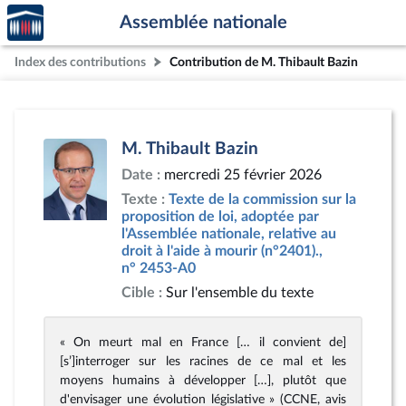
Accèder
Aller au contenu
Aller en bas de la page
Assemblée nationale
à la
page
Index des contributions
Contribution de M. Thibault Bazin
d'accueil
M. Thibault Bazin
Date :
mercredi 25 février 2026
Texte :
Texte de la commission sur la
proposition de loi, adoptée par
l'Assemblée nationale, relative au
droit à l'aide à mourir (n°2401).,
n° 2453-A0
Cible :
Sur l'ensemble du texte
« On meurt mal en France [… il convient de]
[s’]interroger sur les racines de ce mal et les
moyens humains à développer […], plutôt que
d'envisager une évolution législative » (CCNE, avis