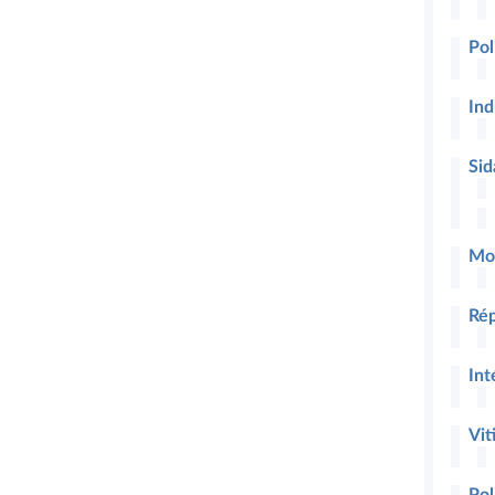
Pol
Ind
Sid
Mo
Rép
Int
Vit
Pol