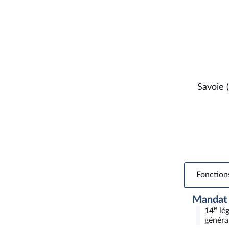
Savoie 
Fonction
Mandat
e
14
lég
général