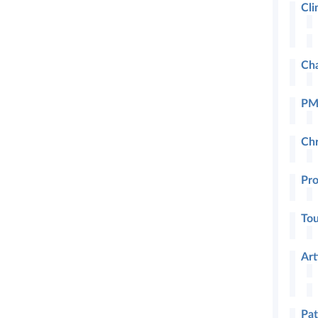
Cli
Cha
PM
Chr
Pro
To
Art
Pat