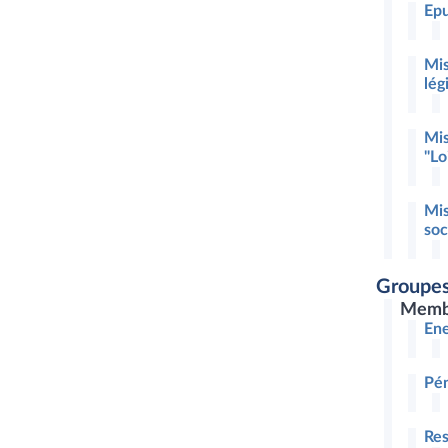
Epu
Mis
lég
Mis
"Lo
Mis
soc
Groupes
Memb
Ene
Pén
Res