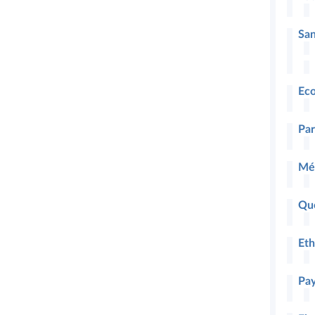
San
Eco
Par
Mét
Que
Eth
Pa