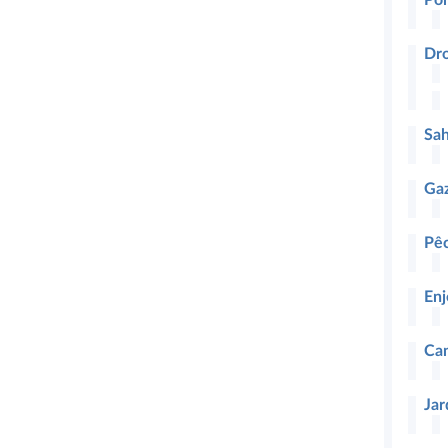
Dro
Sah
Gaz
Pêc
Enj
Ca
Jar