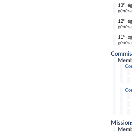
e
13
lég
général
e
12
lég
général
e
11
lég
général
Commis
Memb
Com
Com
Mission
Memb