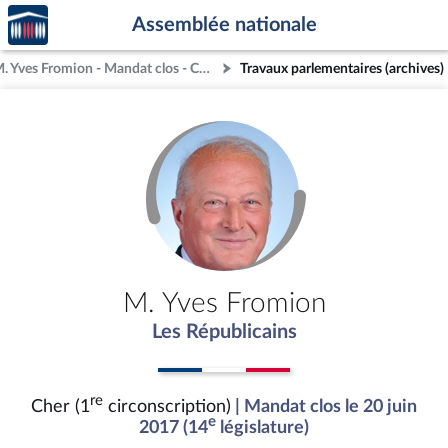
Accèder
Aller au contenu
Aller en bas de la page
Assemblée nationale
à la
page
M. Yves Fromion - Mandat clos - Cher (1re circonscription)
Travaux parlementaires (archives)
d'accueil
M. Yves Fromion
Les Républicains
re
Cher (1
circonscription)
| Mandat clos le 20 juin
e
2017 (14
législature)