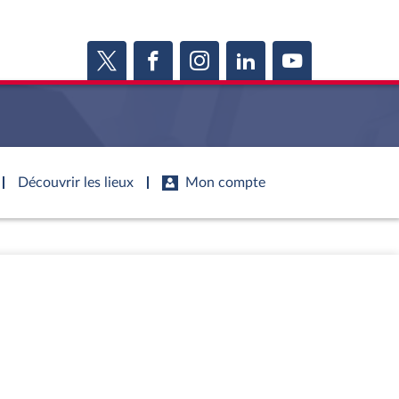
Découvrir les lieux
Mon compte
s
s
Histoire
S'inscrire
ie
Juniors
ports d'information
Dossiers législatifs
Anciennes législatures
ports d'enquête
Budget et sécurité sociale
Vous n'avez pas encore de compte ?
ssemblée ...
Enregistrez-vous
orts législatifs
Questions écrites et orales
Liens vers les sites publics
orts sur l'application des lois
Comptes rendus des débats
mètre de l’application des lois