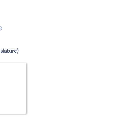
e
slature)