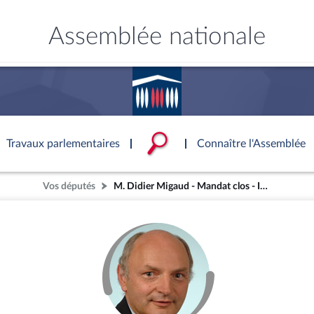
Assemblée nationale
Accèder à
la page
d'accueil
Travaux parlementaires
Connaître l'Assemblée
Vos députés
M. Didier Migaud - Mandat clos - Isère (4e circonscription)
ce
ublique
ouvoirs de l'Assemblée
'Assemblée
Documents parlementaire
Statistiques et chiffres clé
Patrimoine
onnaissance de l’Assemblée »
S'identifier
tés
ons et autres organes
rtuelle du palais Bourbon
Transparence et déontolog
La Bibliothèque
S'identifier
Projets de loi
Rap
tion de l'Assemblée
politiques
 International
 à une séance
Documents de référence
Les archives
Propositions de loi
Rap
e
Conférence des Présidents
Mot de passe oublié
( Constitution | Règlement de l'A
Amendements
Rapp
 législatives
 et évaluation
s chercheurs à
Contacts et plan d'accès
llège des Questeurs
Services
)
lée
Textes adoptés
Rapp
Photos libres de droit
Baro
ements