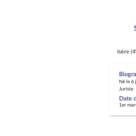
Isère (4
Biogr
Né le 6 
Juriste
Date d
1er mar