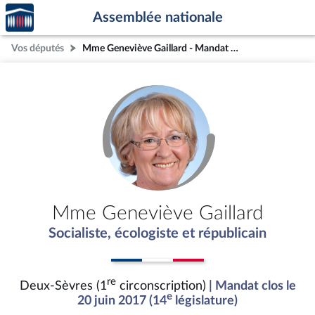
Accèder
Aller au contenu
Aller en bas de la page
Assemblée nationale
à la
page
Vos députés
Mme Geneviève Gaillard - Mandat clos - Deux-Sèvres (1re circonscription)
d'accueil
Mme Geneviève Gaillard
Socialiste, écologiste et républicain
re
Deux-Sèvres (1
circonscription)
| Mandat clos le
e
20 juin 2017 (14
législature)