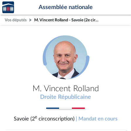
Accèder
Aller au contenu
Aller en bas de la page
Assemblée nationale
à la
page
Vos députés
M. Vincent Rolland - Savoie (2e circonscription)
d'accueil
M. Vincent Rolland
Droite Républicaine
e
Savoie (2
circonscription)
| Mandat en cours