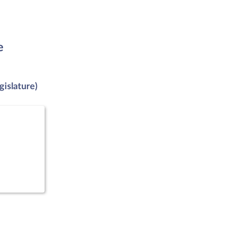
e
gislature)