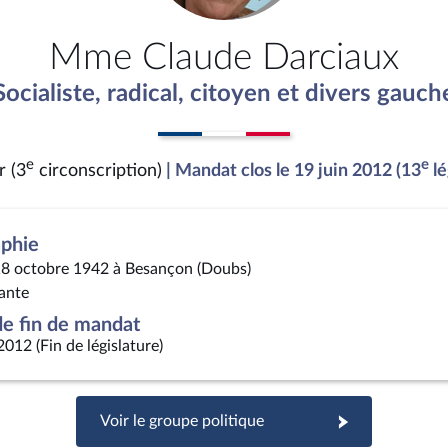
Mme Claude Darciaux
Socialiste, radical, citoyen et divers gauch
e
e
r (3
circonscription)
| Mandat clos le 19 juin 2012 (13
lé
aphie
18 octobre 1942 à Besançon (Doubs)
ante
e fin de mandat
2012 (Fin de législature)
Voir le groupe politique