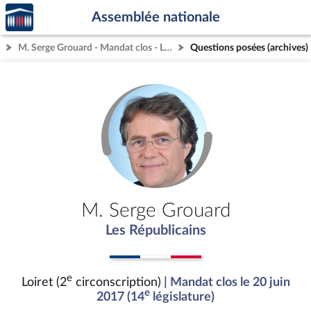
Accèder
Aller au contenu
Aller en bas de la page
Assemblée nationale
à la
page
M. Serge Grouard - Mandat clos - Loiret (2e circonscription)
Questions posées (archives)
d'accueil
M. Serge Grouard
Les Républicains
e
Loiret (2
circonscription)
| Mandat clos le 20 juin
e
2017 (14
législature)