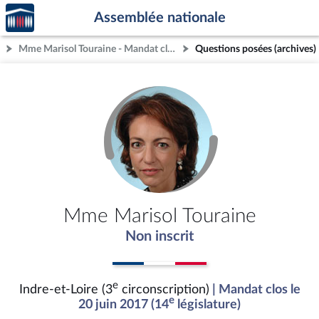
Accèder
Aller au contenu
Aller en bas de la page
Assemblée nationale
à la
page
Mme Marisol Touraine - Mandat clos - Indre-et-Loire (3e circonscription)
Questions posées (archives)
d'accueil
Mme Marisol Touraine
Non inscrit
e
Indre-et-Loire (3
circonscription)
| Mandat clos le
e
20 juin 2017 (14
législature)