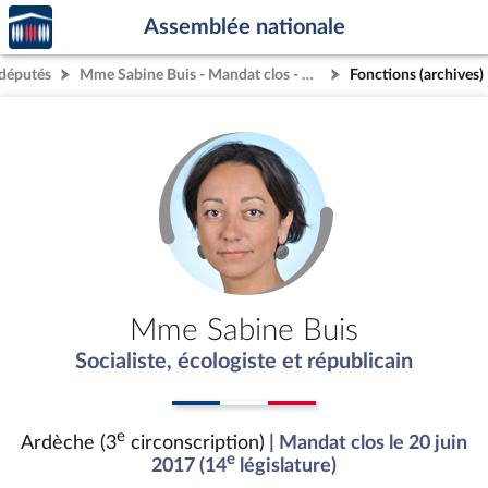
Accèder
Aller au contenu
Aller en bas de la page
Assemblée nationale
à la
page
députés
Mme Sabine Buis - Mandat clos - Ardèche (3e circonscription)
Fonctions (archives)
d'accueil
Mme Sabine Buis
Socialiste, écologiste et républicain
e
Ardèche (3
circonscription)
| Mandat clos le 20 juin
e
2017 (14
législature)