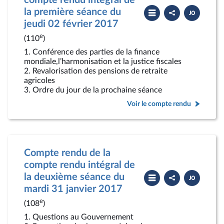
compte rendu intégral de
Partager
Télécharger
la première séance du
le
le
compte
PDF
jeudi 02 février 2017
rendu
e
(110
)
1. Conférence des parties de la finance
mondiale,l’harmonisation et la justice fiscales
2. Revalorisation des pensions de retraite
agricoles
3. Ordre du jour de la prochaine séance
Voir le compte rendu
Compte rendu de la
compte rendu intégral de
Partager
Télécharger
la deuxième séance du
le
le
compte
PDF
mardi 31 janvier 2017
rendu
e
(108
)
1. Questions au Gouvernement