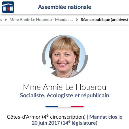
Accèder
Aller au contenu
Aller en bas de la page
Assemblée nationale
à la
page
és
Mme Annie Le Houerou - Mandat clos - Côtes-d'Armor (4e circonscription)
Séance publique (archives)
d'accueil
Mme Annie Le Houerou
Socialiste, écologiste et républicain
e
Côtes-d'Armor (4
circonscription)
| Mandat clos le
e
20 juin 2017 (14
législature)