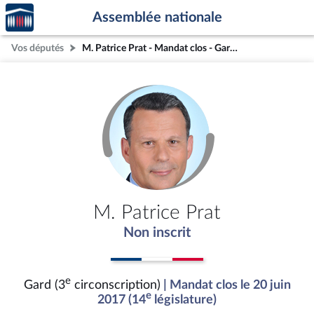
Accèder
Aller au contenu
Aller en bas de la page
Assemblée nationale
à la
page
Vos députés
M. Patrice Prat - Mandat clos - Gard (3e circonscription)
d'accueil
M. Patrice Prat
Non inscrit
e
Gard (3
circonscription)
| Mandat clos le 20 juin
e
2017 (14
législature)