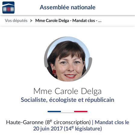
Accèder
Aller au contenu
Aller en bas de la page
Assemblée nationale
à la
page
Vos députés
Mme Carole Delga - Mandat clos - Haute-Garonne (8e circonscription)
d'accueil
Mme Carole Delga
Socialiste, écologiste et républicain
e
Haute-Garonne (8
circonscription)
| Mandat clos le
e
20 juin 2017 (14
législature)