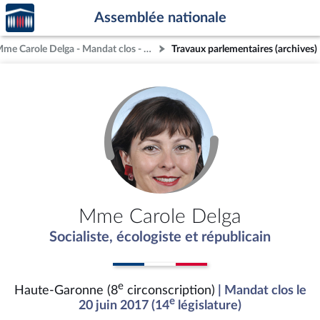
Accèder
Aller au contenu
Aller en bas de la page
Assemblée nationale
à la
page
Mme Carole Delga - Mandat clos - Haute-Garonne (8e circonscription)
Travaux parlementaires (archives)
d'accueil
Mme Carole Delga
Socialiste, écologiste et républicain
e
Haute-Garonne (8
circonscription)
| Mandat clos le
e
20 juin 2017 (14
législature)