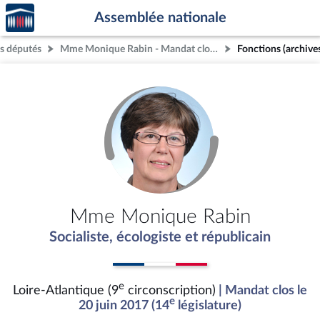
Accèder
Aller au contenu
Aller en bas de la page
Assemblée nationale
à la
page
s députés
Mme Monique Rabin - Mandat clos - Loire-Atlantique (9e circonscription)
Fonctions (archive
d'accueil
Mme Monique Rabin
Socialiste, écologiste et républicain
e
Loire-Atlantique (9
circonscription)
| Mandat clos le
e
20 juin 2017 (14
législature)