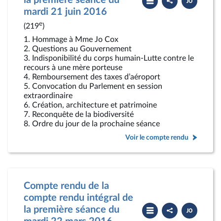
la première séance du
le
le
compte
PDF
mardi 21 juin 2016
rendu
e
(219
)
1. Hommage à Mme Jo Cox
2. Questions au Gouvernement
3. Indisponibilité du corps humain-Lutte contre le
recours à une mère porteuse
4. Remboursement des taxes d’aéroport
5. Convocation du Parlement en session
extraordinaire
6. Création, architecture et patrimoine
7. Reconquête de la biodiversité
8. Ordre du jour de la prochaine séance
Voir le compte rendu
Compte rendu de la
compte rendu intégral de
Partager
Télécharger
la première séance du
le
le
compte
PDF