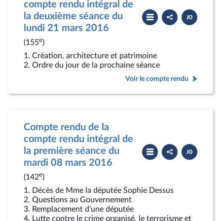
compte rendu intégral de
Partager
Télécharger
la deuxième séance du
le
le
compte
PDF
lundi 21 mars 2016
rendu
e
(155
)
1. Création, architecture et patrimoine
2. Ordre du jour de la prochaine séance
Voir le compte rendu
Compte rendu de la
compte rendu intégral de
Partager
Télécharger
la première séance du
le
le
compte
PDF
mardi 08 mars 2016
rendu
e
(142
)
1. Décès de Mme la députée Sophie Dessus
2. Questions au Gouvernement
3. Remplacement d’une députée
4. Lutte contre le crime organisé, le terrorisme et