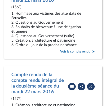
mardi 22 mars 2016
rendu
e
(156
)
1. Hommage aux victimes des attentats de
Bruxelles
2. Questions au Gouvernement
3. Souhaits de bienvenue à une délégation
étrangère
4. Questions au Gouvernement (suite)
5. Création, architecture et patrimoine
6. Ordre du jour de la prochaine séance
Voir le compte rendu
Compte rendu de la
compte rendu intégral de
Partager
Télécharger
la deuxième séance du
le
le
compte
PDF
mardi 22 mars 2016
rendu
e
(157
)
1. Création, architecture et patrimoine