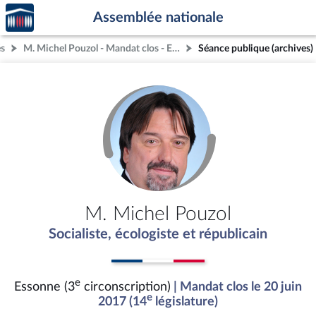
Accèder
Aller au contenu
Aller en bas de la page
Assemblée nationale
à la
page
és
M. Michel Pouzol - Mandat clos - Essonne (3e circonscription)
Séance publique (archives)
d'accueil
M. Michel Pouzol
Socialiste, écologiste et républicain
e
Essonne (3
circonscription)
| Mandat clos le 20 juin
e
2017 (14
législature)