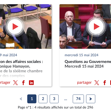
29 mai 2024
mercredi 15 mai 2024
n des affaires sociales :
Questions au Gouverneme
onique Hamayon,
Mercredi 15 mai 2024
e de la sixième chambre
ur des comptes
rtager
partager
1
2
3
...
74
Page n°1 : 4 résultats affichés sur un total de 296