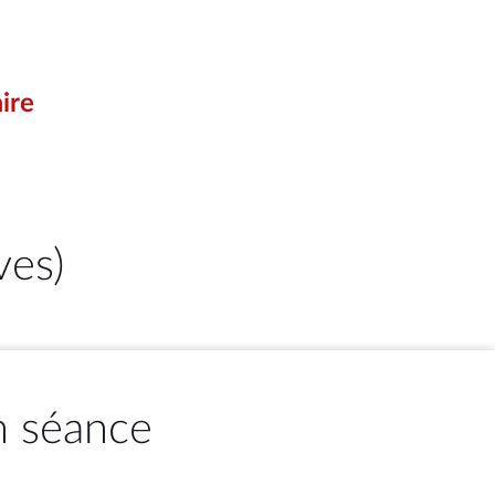
ire
ves)
n séance