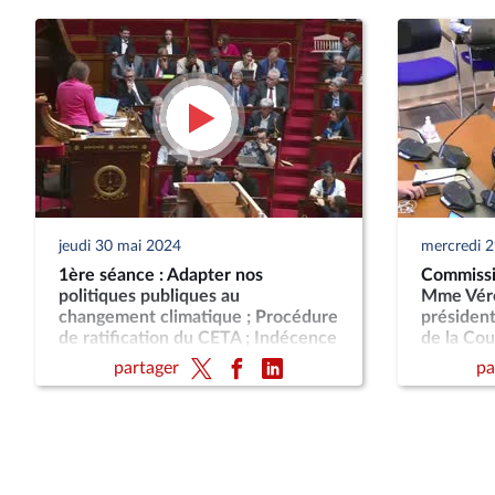
jeudi 30 mai 2024
mercredi 
1ère séance : Adapter nos
Commissio
politiques publiques au
Mme Vér
changement climatique ; Procédure
président
de ratification du CETA ; Indécence
de la Co
du logement social en outre-mer ;
partager
pa
Constitutionnaliser la sécurité
sociale