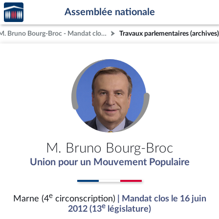
Accèder
Aller au contenu
Aller en bas de la page
Assemblée nationale
à la
page
M. Bruno Bourg-Broc - Mandat clos - Marne (4e circonscription)
Travaux parlementaires (archives)
d'accueil
M. Bruno Bourg-Broc
Union pour un Mouvement Populaire
e
Marne (4
circonscription)
| Mandat clos le 16 juin
e
2012 (13
législature)