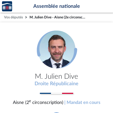
Accèder
Aller au contenu
Aller en bas de la page
Assemblée nationale
à la
page
Vos députés
M. Julien Dive - Aisne (2e circonscription)
d'accueil
M. Julien Dive
Droite Républicaine
e
Aisne (2
circonscription)
| Mandat en cours