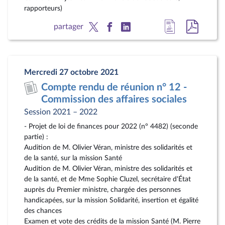
rapporteurs)
Accéder
Accéde
partager
à
au
la
docum
page
au
Mercredi 27 octobre 2021
du
format
Compte rendu de réunion n° 12 -
document
pdf
Commission des affaires sociales
Session 2021 – 2022
- Projet de loi de finances pour 2022 (n° 4482) (seconde
partie) :
Audition de M. Olivier Véran, ministre des solidarités et
de la santé, sur la mission Santé
Audition de M. Olivier Véran, ministre des solidarités et
de la santé, et de Mme Sophie Cluzel, secrétaire d'État
auprès du Premier ministre, chargée des personnes
handicapées, sur la mission Solidarité, insertion et égalité
des chances
Examen et vote des crédits de la mission Santé (M. Pierre