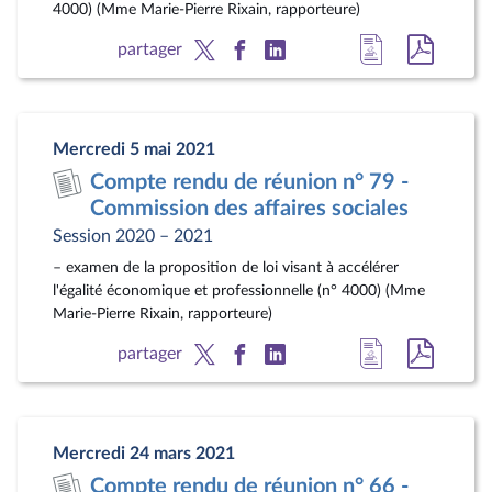
4000) (Mme Marie-Pierre Rixain, rapporteure)
Accéder
Accéde
partager
à
au
la
docum
page
au
Mercredi 5 mai 2021
du
format
Compte rendu de réunion n° 79 -
document
pdf
Commission des affaires sociales
Session 2020 – 2021
– examen de la proposition de loi visant à accélérer
l'égalité économique et professionnelle (n° 4000) (Mme
Marie-Pierre Rixain, rapporteure)
Accéder
Accéde
partager
à
au
la
docum
page
au
Mercredi 24 mars 2021
du
format
Compte rendu de réunion n° 66 -