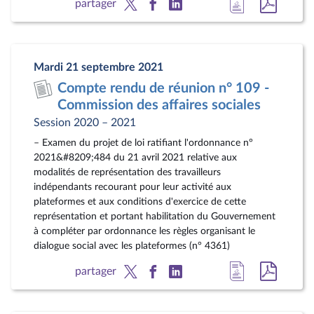
Accéder
Accéde
partager
à
au
la
docum
page
au
Mardi 21 septembre 2021
du
format
Compte rendu de réunion n° 109 -
document
pdf
Commission des affaires sociales
Session 2020 – 2021
– Examen du projet de loi ratifiant l'ordonnance n°
2021&#8209;484 du 21 avril 2021 relative aux
modalités de représentation des travailleurs
indépendants recourant pour leur activité aux
plateformes et aux conditions d'exercice de cette
représentation et portant habilitation du Gouvernement
à compléter par ordonnance les règles organisant le
dialogue social avec les plateformes (n° 4361)
Accéder
Accéde
partager
à
au
la
docum