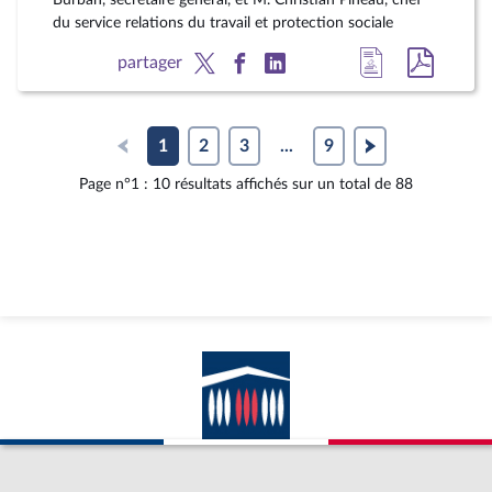
du service relations du travail et protection sociale
Accéder
Accéde
partager
à
au
la
docum
page
au
1
2
3
...
9
du
format
Page n°1 : 10 résultats affichés sur un total de 88
document
pdf