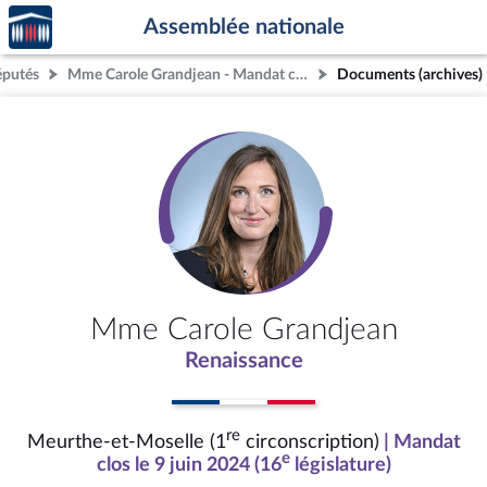
Accèder
Aller au contenu
Aller en bas de la page
Assemblée nationale
à la
page
éputés
Mme Carole Grandjean - Mandat clos - Meurthe-et-Moselle (1re circonscription)
Documents (archives)
d'accueil
Mme Carole Grandjean
Renaissance
re
Meurthe-et-Moselle (1
circonscription)
| Mandat
e
clos le 9 juin 2024 (16
législature)