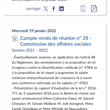
Accéder
Accéde
partager
à
au
la
docum
page
au
Mercredi 19 janvier 2022
du
format
Compte rendu de réunion n° 28 -
document
pdf
Commission des affaires sociales
Session 2021 – 2022
- Éventuellement, examen, en application de l'article 88
du Règlement, des amendements à la proposition de loi
d'urgence contre la désertification médicale (n° 4784) et
à la proposition de loi visant à augmenter le salaire
minimum interprofessionnel de croissance et à ouvrir
une conférence nationale sur les salaires (n° 4782)
- Présentation du rapport d'évaluation de la loi n° 2018-
771 du 5 septembre 2018 pour la liberté de choisir son
avenir professionnel (Mme Catherine Fabre, M. Gérard
Cherpion, M. Sylvain Maillard, M. Joël Aviragnet, Mme
Carole Grandjean et Mme Michèle de Vaucouleurs,