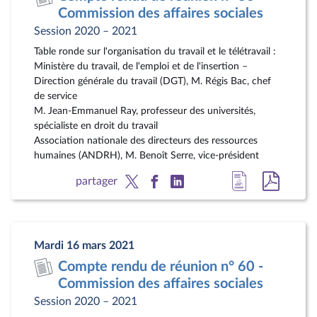
document
pdf
Commission des affaires sociales
Session 2020 – 2021
Table ronde sur l'organisation du travail et le télétravail :
Ministère du travail, de l'emploi et de l'insertion –
Direction générale du travail (DGT), M. Régis Bac, chef
de service
M. Jean-Emmanuel Ray, professeur des universités,
spécialiste en droit du travail
Association nationale des directeurs des ressources
humaines (ANDRH), M. Benoît Serre, vice-président
Accéder
Accéde
partager
à
au
la
docum
page
au
Mardi 16 mars 2021
du
format
Compte rendu de réunion n° 60 -
document
pdf
Commission des affaires sociales
Session 2020 – 2021