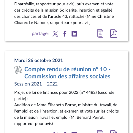
Dharréville, rapporteur pour avis), puis examen et vote
des crédits de la mission Solidarité, insertion et égalité
des chances et de l'article 43, rattaché (Mme Christine
Cloarec Le Nabour, rapporteure pour avis)
Accéder
Accéde
partager
à
au
la
docum
page
au
Mardi 26 octobre 2021
du
format
Compte rendu de réunion n° 10 -
document
pdf
Commission des affaires sociales
Session 2021 – 2022
Projet de loi de finances pour 2022 (n° 4482) (seconde
partie) :
Audition de Mme Élisabeth Borne, ministre du travail, de
l'emploi et de l'insertion, et examen et vote sur les crédits
de la mission Travail et emploi (M. Bernard Perrut,
rapporteur pour avis)