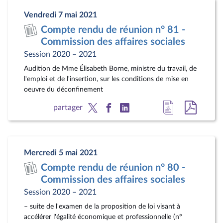
page
au
Vendredi 7 mai 2021
du
format
Compte rendu de réunion n° 81 -
document
pdf
Commission des affaires sociales
Session 2020 – 2021
Audition de Mme Élisabeth Borne, ministre du travail, de
l'emploi et de l'insertion, sur les conditions de mise en
oeuvre du déconfinement
Accéder
Accéde
partager
à
au
la
docum
page
au
Mercredi 5 mai 2021
du
format
Compte rendu de réunion n° 80 -
document
pdf
Commission des affaires sociales
Session 2020 – 2021
– suite de l'examen de la proposition de loi visant à
accélérer l'égalité économique et professionnelle (n°