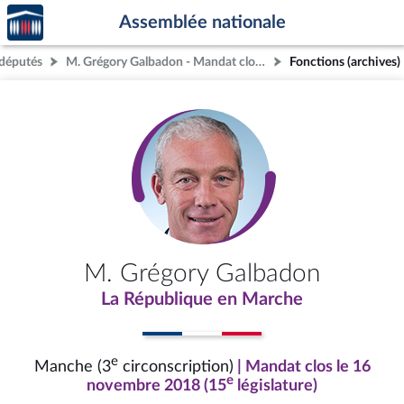
Accèder
Aller au contenu
Aller en bas de la page
Assemblée nationale
à la
page
députés
M. Grégory Galbadon - Mandat clos - Manche (3e circonscription)
Fonctions (archives)
d'accueil
M. Grégory Galbadon
La République en Marche
e
Manche (3
circonscription)
| Mandat clos le 16
e
novembre 2018 (15
législature)