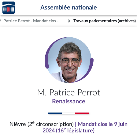
Accèder
Aller au contenu
Aller en bas de la page
Assemblée nationale
à la
page
M. Patrice Perrot - Mandat clos - Nièvre (2e circonscription)
Travaux parlementaires (archives)
d'accueil
M. Patrice Perrot
Renaissance
e
Nièvre (2
circonscription)
| Mandat clos le 9 juin
e
2024 (16
législature)