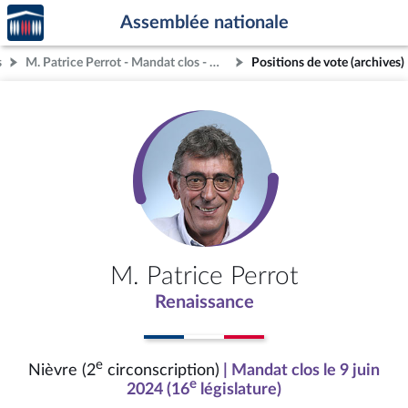
Accèder
Aller au contenu
Aller en bas de la page
Assemblée nationale
à la
page
s
M. Patrice Perrot - Mandat clos - Nièvre (2e circonscription)
Positions de vote (archives)
d'accueil
M. Patrice Perrot
Renaissance
e
Nièvre (2
circonscription)
| Mandat clos le 9 juin
e
2024 (16
législature)