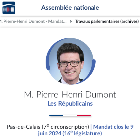
Accèder
Aller au contenu
Aller en bas de la page
Assemblée nationale
à la
page
M. Pierre-Henri Dumont - Mandat clos - Pas-de-Calais (7e circonscription)
Travaux parlementaires (archives)
d'accueil
M. Pierre-Henri Dumont
Les Républicains
e
Pas-de-Calais (7
circonscription)
| Mandat clos le 9
e
juin 2024 (16
législature)