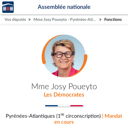
Accèder
Aller au contenu
Aller en bas de la page
Assemblée nationale
à la
page
Vos députés
Mme Josy Poueyto - Pyrénées-Atlantiques (1re circonscription)
Fonctions
d'accueil
Mme Josy Poueyto
Les Démocrates
re
Pyrénées-Atlantiques (1
circonscription)
| Mandat
en cours