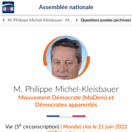
Accèder
Aller au contenu
Aller en bas de la page
Assemblée nationale
à la
page
M. Philippe Michel-Kleisbauer - Mandat clos - Var (5e circonscription)
Questions posées (archives)
d'accueil
M. Philippe Michel-Kleisbauer
Mouvement Démocrate (MoDem) et
Démocrates apparentés
e
Var (5
circonscription)
| Mandat clos le 21 juin 2022
e