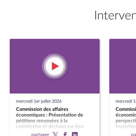
Interve
mercredi 1er juillet 2026
mercredi 1
Commission des affaires
Commissi
économiques : Présentation de
économiqu
pétitions renvoyées à la
perspecti
commission et décision sur leur
touristiq
classement ou leur examen
partager
pa