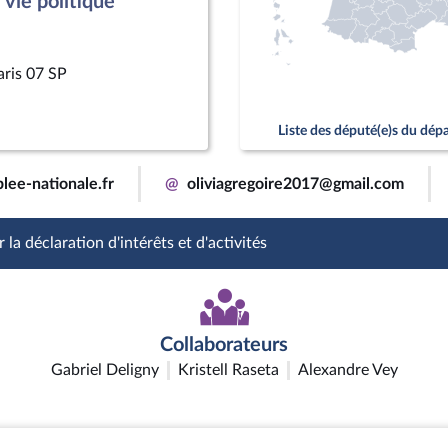
vie politique
aris 07 SP
Liste des député(e)s du dé
lee-nationale.fr
@
oliviagregoire2017@gmail.com
 la déclaration d'intérêts et d'activités
Collaborateurs
Gabriel Deligny
Kristell Raseta
Alexandre Vey