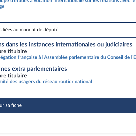
upe d'études à vocation internationale sur les relations avec le
ge
s liées au mandat de député
Fonctions liées au mandat de député
s dans les instances internationales ou judiciaires
e titulaire
égation française à l'Assemblée parlementaire du Conseil de l'
mes extra parlementaires
e titulaire
ité des usagers du réseau routier national
ur sa fiche