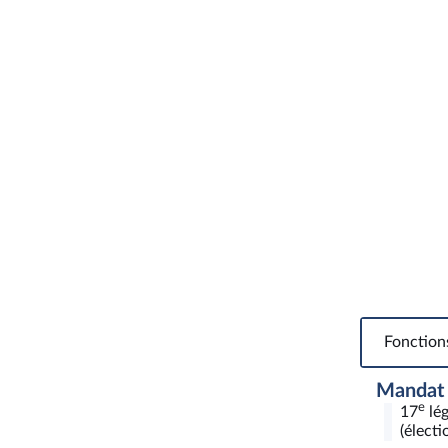
Fonction
Mandat
e
17
lég
(électi