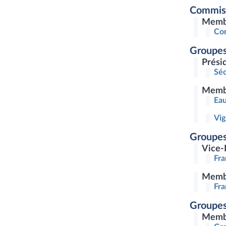
Commis
Memb
Com
Groupes
Prési
Séc
Memb
Eau
Vig
Groupes
Vice-
Fra
Memb
Fra
Groupes
Memb