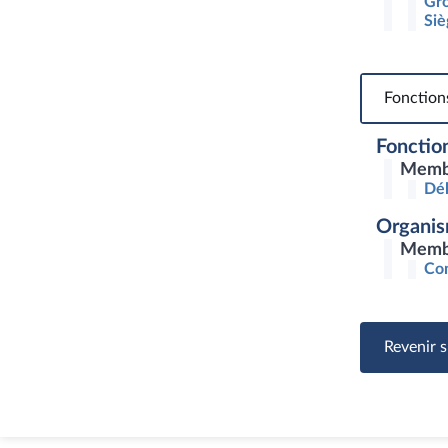
Gro
Siè
Fonction
Fonction
Membr
Dél
Organis
Membr
Com
Revenir s