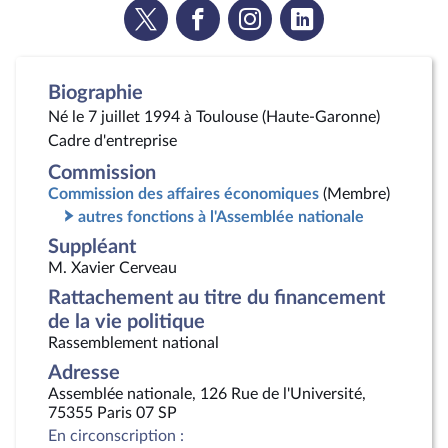
Voir
Voir
Voir
Voir
la
la
la
la
page
page
page
page
Twitter
Facebook
Instagram
Linkedin
Biographie
Né le 7 juillet 1994 à Toulouse (Haute-Garonne)
Cadre d'entreprise
Commission
Commission des affaires économiques
(Membre)
autres fonctions à l'Assemblée nationale
Suppléant
M. Xavier Cerveau
Rattachement au titre du financement
de la vie politique
Rassemblement national
Adresse
Assemblée nationale, 126 Rue de l'Université,
75355 Paris 07 SP
En circonscription :