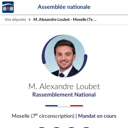
Accèder
Aller au contenu
Aller en bas de la page
Assemblée nationale
à la
page
Vos députés
M. Alexandre Loubet - Moselle (7e circonscription)
d'accueil
M. Alexandre Loubet
Rassemblement National
e
Moselle (7
circonscription)
| Mandat en cours