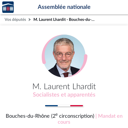
Accèder
Aller au contenu
Aller en bas de la page
Assemblée nationale
à la
page
Vos députés
M. Laurent Lhardit - Bouches-du-Rhône (2e circonscription)
d'accueil
M. Laurent Lhardit
Socialistes et apparentés
e
Bouches-du-Rhône (2
circonscription)
| Mandat en
cours