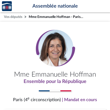
Accèder
Aller au contenu
Aller en bas de la page
Assemblée nationale
à la
page
Vos députés
Mme Emmanuelle Hoffman - Paris (4e circonscription)
d'accueil
Mme Emmanuelle Hoffman
Ensemble pour la République
e
Paris (4
circonscription)
| Mandat en cours