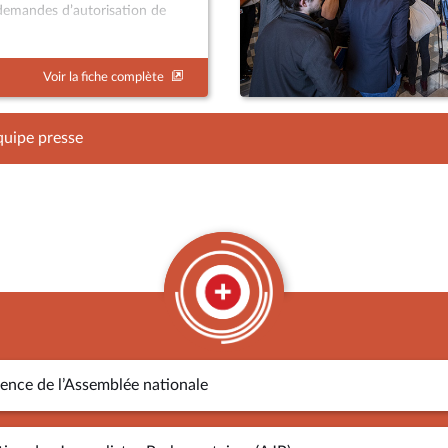
s demandes d’autorisation de
 à informer les journalistes
Voir la fiche complète
Pour ce faire, elle publie
a de l’Assemblée », des
extes en discussion (appelées
quipe presse
qués de presse factuels
 presse de réunions de
élégations, la tenue de
divers événements se
n.
dence de l’Assemblée nationale