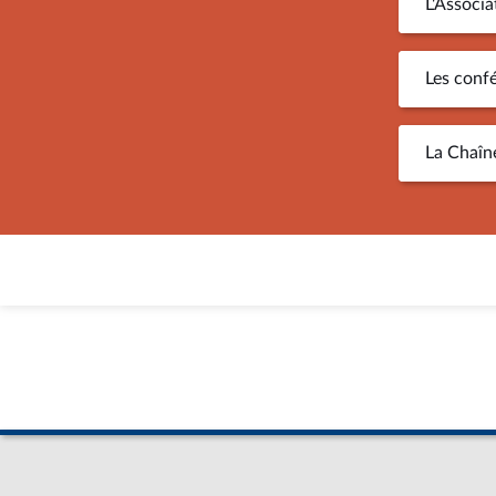
L'Associa
Les confé
La Chaîn