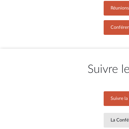
Réunions 
Conféren
Suivre l
Suivre la
Suiv
La Confé