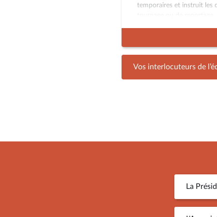
temporaires et instruit le
tournage ou de reportage.
Sa seconde mission consiste
des travaux de l’Assemblée. 
chaque semaine un « Agend
fiches techniques sur les t
Vos interlocuteurs de l’é
« Focus ») et des communi
annonçant l’ouverture à la
commissions, missions ou d
conférences de presse ou 
déroulant au Palais Bourbo
La Prési