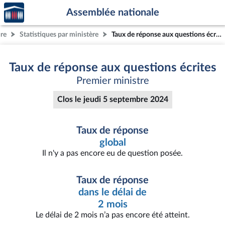
Accèder
Aller au contenu
Aller en bas de la page
Assemblée nationale
à la
page
ure
Statistiques par ministère
Taux de réponse aux questions écrites
d'accueil
Taux de réponse aux questions écrites
Premier ministre
Clos le jeudi 5 septembre 2024
Taux de réponse
global
Il n'y a pas encore eu de question posée.
Taux de réponse
dans le délai de
2 mois
Le délai de 2 mois n’a pas encore été atteint.