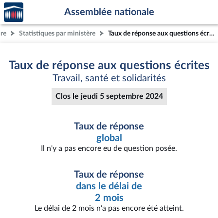
Accèder
Aller au contenu
Aller en bas de la page
Assemblée nationale
à la
page
ure
Statistiques par ministère
Taux de réponse aux questions écrites
d'accueil
Taux de réponse aux questions écrites
Travail, santé et solidarités
Clos le jeudi 5 septembre 2024
Taux de réponse
global
Il n'y a pas encore eu de question posée.
Taux de réponse
dans le délai de
2 mois
Le délai de 2 mois n’a pas encore été atteint.