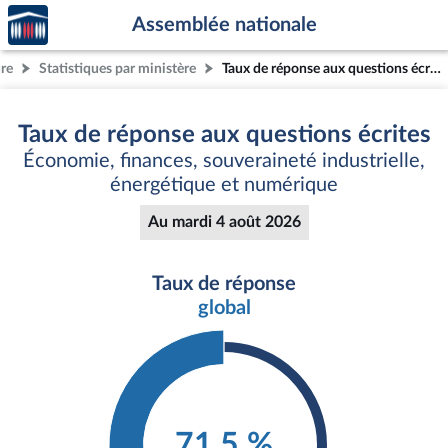
Accèder
Aller au contenu
Aller en bas de la page
Assemblée nationale
à la
page
ure
Statistiques par ministère
Taux de réponse aux questions écrites
d'accueil
Taux de réponse aux questions écrites
Économie, finances, souveraineté industrielle,
énergétique et numérique
Au mardi 4 août 2026
Taux de réponse
global
71,5 %