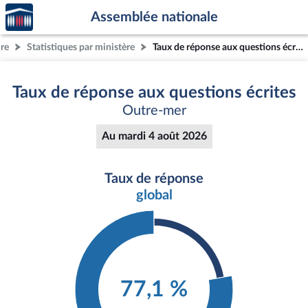
Accèder
Aller au contenu
Aller en bas de la page
Assemblée nationale
à la
page
ure
Statistiques par ministère
Taux de réponse aux questions écrites
d'accueil
Taux de réponse aux questions écrites
Outre-mer
Au mardi 4 août 2026
Taux de réponse
global
77,1 %