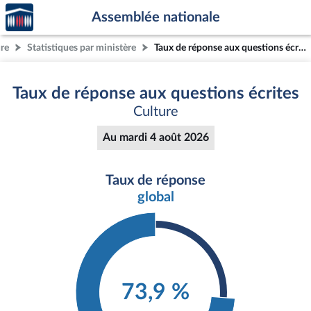
Accèder
Aller au contenu
Aller en bas de la page
Assemblée nationale
à la
page
ure
Statistiques par ministère
Taux de réponse aux questions écrites
d'accueil
Taux de réponse aux questions écrites
Culture
Au mardi 4 août 2026
Taux de réponse
global
73,9 %