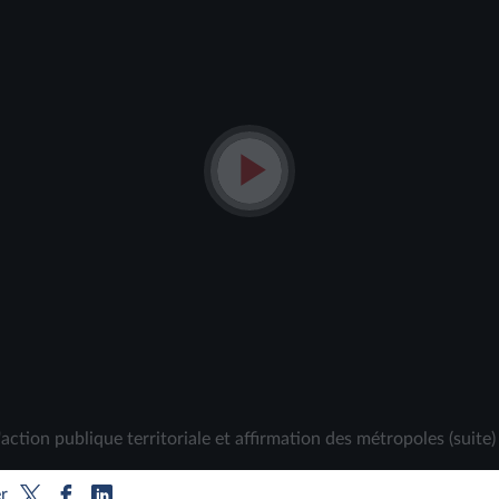
Lire
la
vidéo
ction publique territoriale et affirmation des métropoles (suite)
r