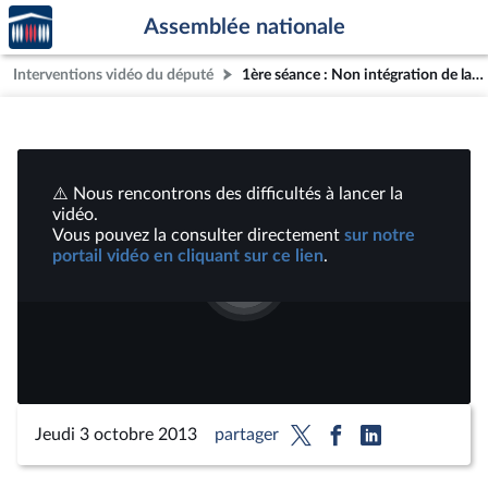
Accèder
Aller au contenu
Aller en bas de la page
Assemblée nationale
à la
page
Interventions vidéo du député
1ère séance : Non intégration de la livraison dans le prix unique du livre ; Introduction des territoires ruraux et de montagne dans le code de l’éducation | Vidéos
d'accueil
⚠️ Nous rencontrons des difficultés à lancer la
vidéo.
Vous pouvez la consulter directement
sur notre
portail vidéo en cliquant sur ce lien
.
Lire
la
vidéo
Jeudi 3 octobre 2013
partager