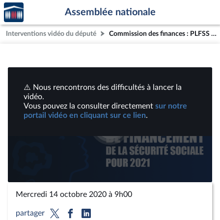
Accèder
Aller au contenu
Aller en bas de la page
Assemblée nationale
à la
page
Interventions vidéo du député
Commission des finances : PLFSS pour 2021 ; Programmes de rénovation urbaine | Vidéos
d'accueil
⚠️ Nous rencontrons des difficultés à lancer la
vidéo.
Vous pouvez la consulter directement
sur notre
portail vidéo en cliquant sur ce lien
.
Lire
la
vidéo
Mercredi 14 octobre 2020 à 9h00
partager