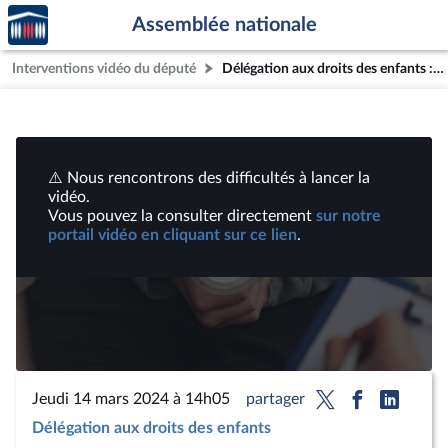
Accèder
Aller au contenu
Aller en bas de la page
Assemblée nationale
à la
page
Interventions vidéo du député
Délégation aux droits des enfants : Mme Judith Godrèche, actrice, scénariste, réalisatrice et écrivaine française | Vidéos
d'accueil
⚠️ Nous rencontrons des difficultés à lancer la
vidéo.
Vous pouvez la consulter directement
sur notre
portail vidéo en cliquant sur ce lien
.
Lire
la
vidéo
Jeudi 14 mars 2024 à 14h05
partager
Délégation aux droits des enfants