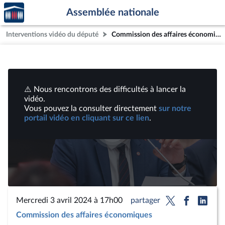
Accèder
Aller au contenu
Aller en bas de la page
Assemblée nationale
à la
page
Interventions vidéo du député
Commission des affaires économiques : M. Guillaume Kasbarian, ministre délégué chargé du logement | Vidéos
d'accueil
⚠️ Nous rencontrons des difficultés à lancer la
vidéo.
Vous pouvez la consulter directement
sur notre
portail vidéo en cliquant sur ce lien
.
Lire
la
vidéo
Mercredi 3 avril 2024 à 17h00
partager
Commission des affaires économiques